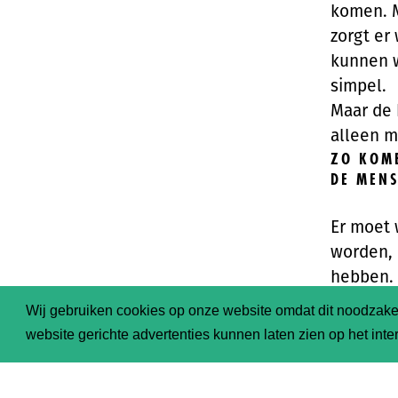
komen. M
zorgt er
kunnen w
simpel.
Maar de b
alleen m
ZO KOME
DE MENS
Er moet 
worden, 
hebben. 
kunnen b
Wij gebruiken cookies op onze website omdat dit noodzakel
steken en
website gerichte advertenties kunnen laten zien op het inter
Iemand m