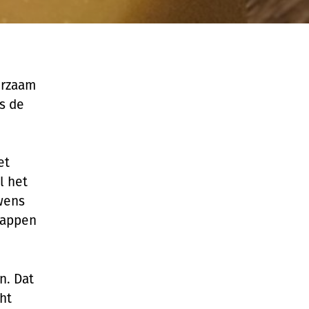
urzaam
is de
et
l het
 wens
happen
n. Dat
ht