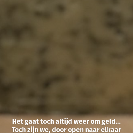
Het gaat toch altijd weer om geld...
Toch zijn we, door open naar elkaar