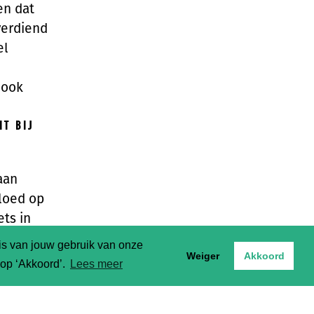
en dat
verdiend
el
 ook
T BIJ
aan
vloed op
ets in
oezem
sis van jouw gebruik van onze
Weiger
Akkoord
t op ‘Akkoord’.
Lees meer
is