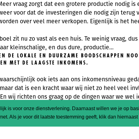
eer vraag zorgt dat een grotere productie nodig is 
 weer voor dat de investeringen die nodig zijn terug 
orden over veel meer verkopen. Eigenlijk is het he
oel zit nu zo vast als een huis. Te weinig vraag, dus
aar kleinschalige, en dus dure, productie…
N DE LOKALE EN DUURZAME BOODSCHAPPEN NOOI
EN MET DE LAAGSTE INKOMENS.
waarschijnlijk ook iets aan ons inkomensniveau ged
maar dat is een kracht waar wij niet zo heel veel in
En wij richten ons graag op de dingen waar we wel i
etekenen. Kortom wij willen eens hand in eigen b
ijk is voor onze dienstverlening. Daarnaast willen we je op ba
 zien hoe het eigenlijk in elkaar steekt.
net. Als je voor dit laatste toestemming geeft, klik dan hiernaas
oet immers de eerste stap zetten als een systeem 