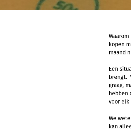
Waarom i
kopen ma
maand no
Een situ
brengt. 
graag, m
hebben d
voor elk
We weten
kan alle