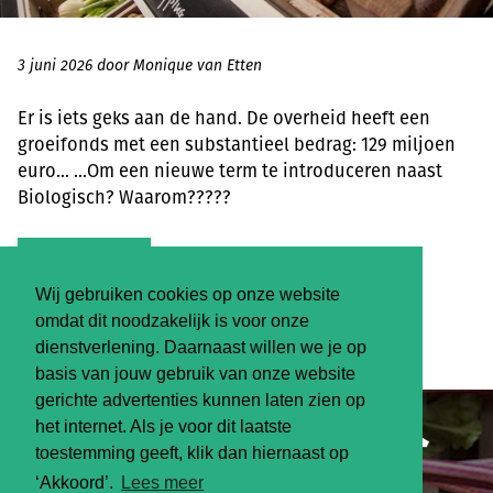
3 juni 2026 door Monique van Etten
Er is iets geks aan de hand. De overheid heeft een
groeifonds met een substantieel bedrag: 129 miljoen
euro... ...Om een nieuwe term te introduceren naast
Biologisch? Waarom?????
LEES MEER
Wij gebruiken cookies op onze website
omdat dit noodzakelijk is voor onze
HET BERICHT EN DE VRAAG
dienstverlening. Daarnaast willen we je op
basis van jouw gebruik van onze website
gerichte advertenties kunnen laten zien op
het internet. Als je voor dit laatste
toestemming geeft, klik dan hiernaast op
‘Akkoord’.
Lees meer