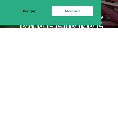
Weiger
Akkoord
29 april 2026 door Monique van Etten
Een greep uit de vragende reacties van afgelopen
maand op linkedin-berichten:
LEES MEER
AARDAPPELETERS… OF ALLESETERS?