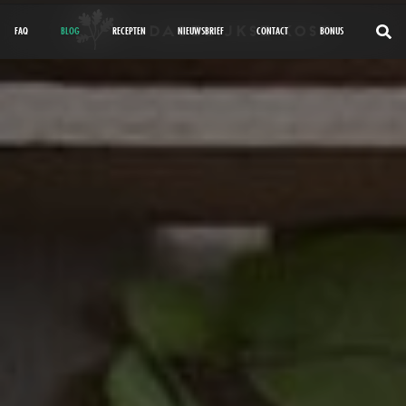
FAQ
BLOG
RECEPTEN
NIEUWSBRIEF
CONTACT
BONUS