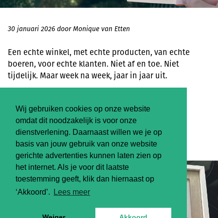
30 januari 2026 door Monique van Etten
Een echte winkel, met echte producten, van echte
boeren, voor echte klanten. Niet af en toe. Niet
tijdelijk. Maar week na week, jaar in jaar uit.
LEES MEER
Wij gebruiken cookies op onze website
omdat dit noodzakelijk is voor onze
dienstverlening. Daarnaast willen we je op
DON’T LOOK UP
basis van jouw gebruik van onze website
gerichte advertenties kunnen laten zien op
het internet. Als je voor dit laatste
toestemming geeft, klik dan hiernaast op
‘Akkoord’.
Lees meer
Weiger
Akkoord