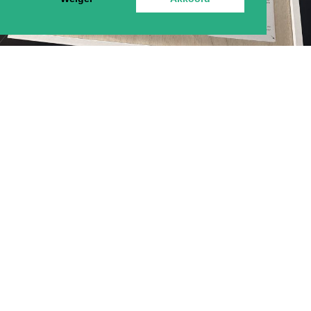
1 december 2025 door Monique van Etten
...Als we toch ten onder gaan, dan liever met mensen
om me heen die ik liefheb en die mij liefhebben...
LEES MEER
DE KORTE KETEN VERDIENT
STRUCTURELE STEUN! (EN DUS NIET
ALLEEN APPLAUS.)