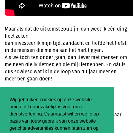
Maar als dát de uitkomst zou zijn, dan weet ik één ding
heel zeker:
dan investeer ik mijn tijd, aandacht en liefde het liefst
in de mensen die me na aan het hart liggen.
Als we toch ten onder gaan, dan liever met mensen om
me heen die ik liefheb en die mij liefhebben. En dát is
dus sowieso wat ik in de loop van dit jaar meer en
meer ben gaan doen!
En tot die tijd blijf ik me inzetten om het
handelingsperspectief te blijven bieden.
Wij gebruiken cookies op onze website
En daarmee maar blijven geloven dat we het wél
omdat dit noodzakelijk is voor onze
redden — omdat er nog altijd mensen zijn die elkaar
dienstverlening. Daarnaast willen we je op
blijven zien, erkennen, waarderen.
basis van jouw gebruik van onze website
gerichte advertenties kunnen laten zien op