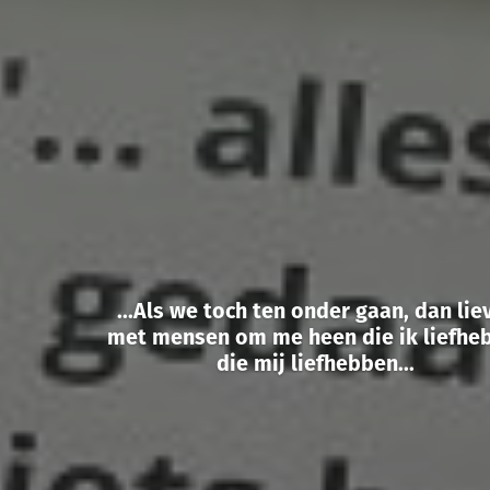
...Als we toch ten onder gaan, dan lie
met mensen om me heen die ik liefhe
die mij liefhebben...