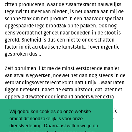
zitten produceren, waar de zwaartekracht nauwelijks
tegenwicht meer kan bieden, is het daarna aan mij de
schone taak om het product in een daarvoor speciaal
opgespaarde lege broodzak op te pakken. Ook nog
eens voordat het geheel naar beneden in de sloot is
gerold. Snelheid is dus een niet te onderschatten
factor in dit acrobatische kunststuk…! over urgentie
gesproken dus…
Zelf opruimen lijkt me de minst verstorende manier
van afval wegwerken, hoewel het dan nog steeds in de
verbrandingsover terecht komt natuurlijk… Maar laten
liggen betekent, naast de extra uitstoot, dat later het
oppervlaktewater door iemand anders weer extra
gefilterd moet worden, met extra kosten voor de
samenleving. Ons hondje heeft namelijk medicatie
Wij gebruiken cookies op onze website
nodig om gezond te blijven; haar drollen zijn dus
omdat dit noodzakelijk is voor onze
eigenlijk chemisch afval.
dienstverlening. Daarnaast willen we je op