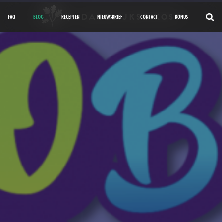
FAQ
BLOG
RECEPTEN
NIEUWSBRIEF
CONTACT
BONUS