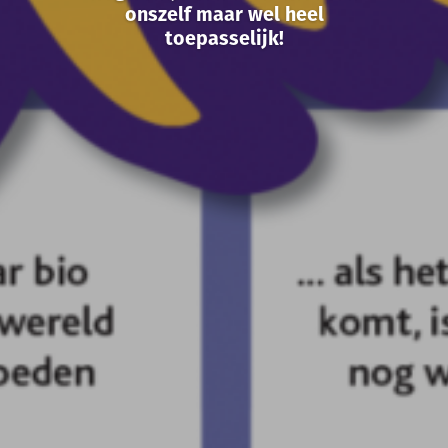
onszelf maar wel heel
toepasselijk!