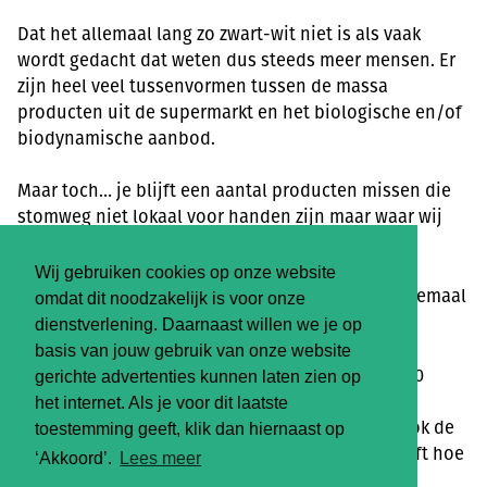
Dat het allemaal lang zo zwart-wit niet is als vaak
wordt gedacht dat weten dus steeds meer mensen. Er
zijn heel veel tussenvormen tussen de massa
producten uit de supermarkt en het biologische en/of
biodynamische aanbod.
Maar toch… je blijft een aantal producten missen die
stomweg niet lokaal voor handen zijn maar waar wij
toch erg aan gewend zijn.
Wij gebruiken cookies op onze website
Is dat erg om die dan toch te kopen? Welnee, helemaal
omdat dit noodzakelijk is voor onze
niet zelfs!!!!
dienstverlening. Daarnaast willen we je op
basis van jouw gebruik van onze website
Iedereen is inmiddels wel bekend met onze 80/20
gerichte advertenties kunnen laten zien op
regel. Voor 80% keuzes maken die zo duurzaam
het internet. Als je voor dit laatste
mogelijk zijn als voor jou lukt geeft ruimte om ook de
toestemming geeft, klik dan hiernaast op
minder duurzame dingen te doen. Ons leven heeft hoe
‘Akkoord’.
Lees meer
dan ook impact. Op zich niet erg, we zijn alleen