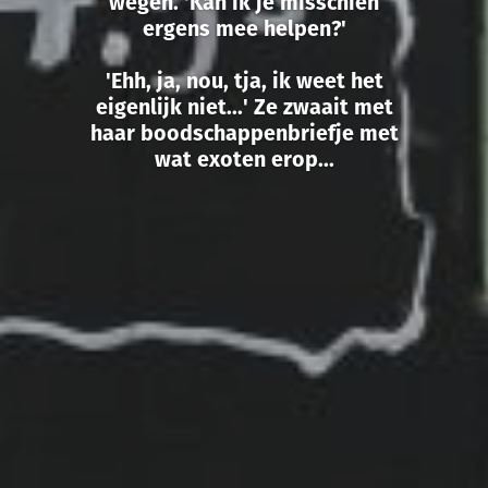
wegen. 'Kan ik je misschien
ergens mee helpen?'
'Ehh, ja, nou, tja, ik weet het
eigenlijk niet...' Ze zwaait met
haar boodschappenbriefje met
wat exoten erop...