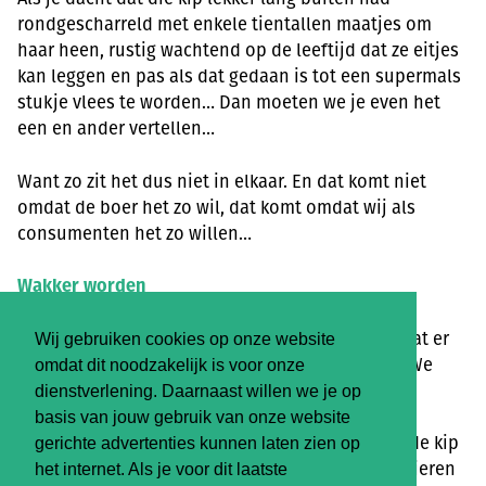
rondgescharreld met enkele tientallen maatjes om
haar heen, rustig wachtend op de leeftijd dat ze eitjes
kan leggen en pas als dat gedaan is tot een supermals
stukje vlees te worden… Dan moeten we je even het
een en ander vertellen…
Want zo zit het dus niet in elkaar. En dat komt niet
omdat de boer het zo wil, dat komt omdat wij als
consumenten het zo willen…
Wakker worden
Wij consumenten moeten daarom goed weten wat er
Wij gebruiken cookies op onze website
nodig is om aan onze vraag te kunnen voldoen. We
omdat dit noodzakelijk is voor onze
moeten nu echt wakker worden!
dienstverlening. Daarnaast willen we je op
basis van jouw gebruik van onze website
De malsheid van het kippenvlees kan alleen als de kip
gerichte advertenties kunnen laten zien op
jonger blijft dan de leeftijd waarop ze normaal eieren
het internet. Als je voor dit laatste