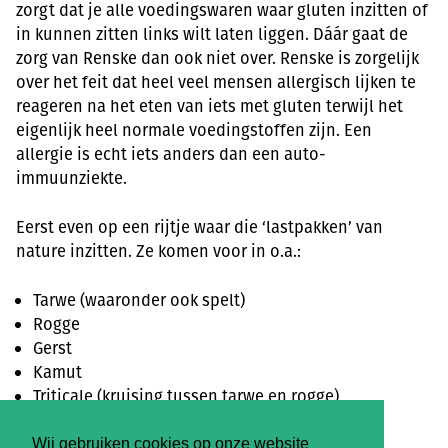
zorgt dat je alle voedingswaren waar gluten inzitten of
in kunnen zitten links wilt laten liggen. Dáár gaat de
zorg van Renske dan ook niet over. Renske is zorgelijk
over het feit dat heel veel mensen allergisch lijken te
reageren na het eten van iets met gluten terwijl het
eigenlijk heel normale voedingstoffen zijn. Een
allergie is echt iets anders dan een auto-
immuunziekte.
Eerst even op een rijtje waar die ‘lastpakken’ van
nature inzitten. Ze komen voor in o.a.:
Tarwe (waaronder ook spelt)
Rogge
Gerst
Kamut
Triticale (kruising tussen tarwe en rogge)
Door kruisbesmetting zijn er ook een aantal
Wij gebruiken cookies op onze website