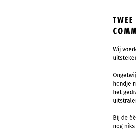
TWEE 
COMM
Wij voed
uitsteke
Ongetwij
hondje m
het gedr
uitstrale
Bij de éé
nog niks