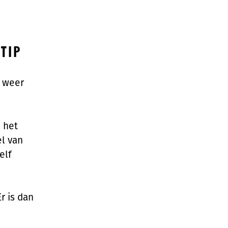
TIP
s weer
n het
el van
elf
r is dan