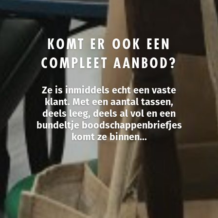
KOMT ER OOK EEN
COMPLEET AANBOD?
Ze is inmiddels echt een vaste
klant. Met een aantal tassen,
deels leeg, deels al vol en een
bundeltje boodschappenbriefjes
komt ze binnen...