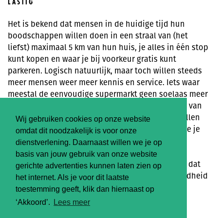
LASTIG
Het is bekend dat mensen in de huidige tijd hun
boodschappen willen doen in een straal van (het
liefst) maximaal 5 km van hun huis, je alles in één stop
kunt kopen en waar je bij voorkeur gratis kunt
parkeren. Logisch natuurlijk, maar toch willen steeds
meer mensen weer meer kennis en service. Iets waar
meestal de eenvoudige supermarkt geen soelaas meer
biedt. We willen kunnen proeven en horen/leren van
de kenners hoe je dingen klaarmaakt. Mensen willen
Wij gebruiken cookies op onze website
leren wat de voordelen zijn van zelf maken en hoe je
omdat dit noodzakelijk is voor onze
dat toch ook makkelijk en snel doet.
dienstverlening. Daarnaast willen we je op
basis van jouw gebruik van onze website
En ook dat is logisch, want we leren steeds beter dat
gerichte advertenties kunnen laten zien op
de sterk bewerkte voedingsmiddelen onze gezondheid
het internet. Als je voor dit laatste
niet bepaald ondersteunen. En dan druk ik me
toestemming geeft, klik dan hiernaast op
natuurlijk nog voorzichtig uit.
‘Akkoord’.
Lees meer