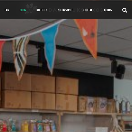
FAQ
BLOG
RECEPTEN
NIEUWSBRIEF
CONTACT
BONUS