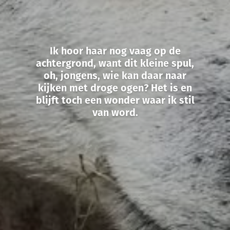
Ik hoor haar nog vaag op de
achtergrond, want dit kleine spul,
oh, jongens, wie kan daar naar
kijken met droge ogen? Het is en
blijft toch een wonder waar ik stil
van word.