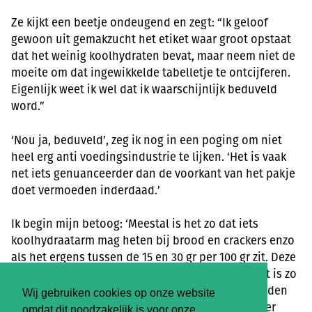
Ze kijkt een beetje ondeugend en zegt: “Ik geloof
gewoon uit gemakzucht het etiket waar groot opstaat
dat het weinig koolhydraten bevat, maar neem niet de
moeite om dat ingewikkelde tabelletje te ontcijferen.
Eigenlijk weet ik wel dat ik waarschijnlijk beduveld
word.”
‘Nou ja, beduveld’, zeg ik nog in een poging om niet
heel erg anti voedingsindustrie te lijken. ‘Het is vaak
net iets genuanceerder dan de voorkant van het pakje
doet vermoeden inderdaad.’
Ik begin mijn betoog: ‘Meestal is het zo dat iets
koolhydraatarm mag heten bij brood en crackers enzo
als het ergens tussen de 15 en 30 gr per 100 gr zit. Deze
crackers zitten allemaal zo ergens rond de 30. Dat is zo
ongeveer wat je kunt bereiken als je veel extra zaden
Wij gebruiken cookies op onze website
en pitten toevoegt. Wil je nog lager dan moeten er
omdat dit noodzakelijk is voor onze