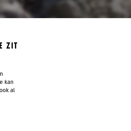
E ZIT
’n
oe kan
ook al