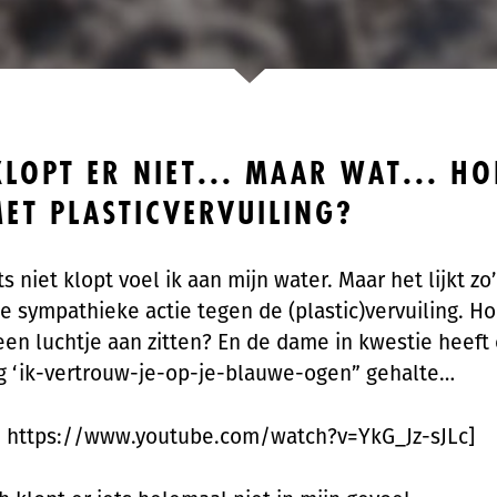
KLOPT ER NIET... MAAR WAT... HO
ET PLASTICVERVUILING?
ts niet klopt voel ik aan mijn water. Maar het lijkt zo
 sympathieke actie tegen de (plastic)vervuiling. H
een luchtje aan zitten? En de dame in kwestie heeft 
g ‘ik-vertrouw-je-op-je-blauwe-ogen” gehalte…
e https://www.youtube.com/watch?v=YkG_Jz-sJLc]