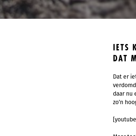
IETS 
DAT M
Dat er ie
verdomde
daar nu 
zo’n hoo
[youtub