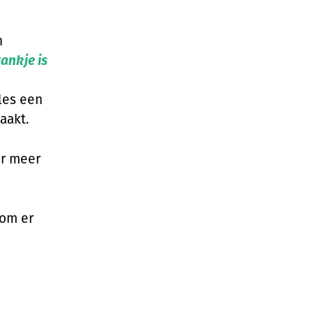
n
ankje is
les een
aakt.
er meer
 om er