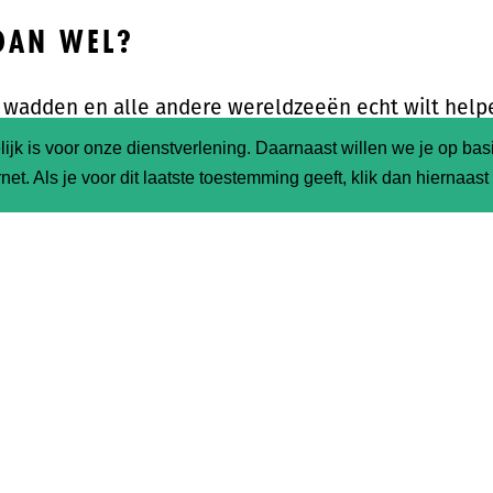
DAN WEL?
e wadden en alle andere wereldzeeën echt wilt help
erwegen zelf een paar vierkante meter schoon te m
ijk is voor onze dienstverlening. Daarnaast willen we je op ba
er in (bpa/weekmaker-vrije) eigen drinkflessen
net. Als je voor dit laatste toestemming geeft, klik dan hiernaas
beeld een
dopper
) te gaan drinken als dorstlesser.
at dan doet zoals Doutzen zegt dat ze het doet dan m
chil. Leer kinderen dat ze zo met afval moeten omg
n dat het in de zee terecht komt.
MEER (GEZONDHEIDS)VOORDELEN
 je kinderen echt niet ook nog eens te vermoeien m