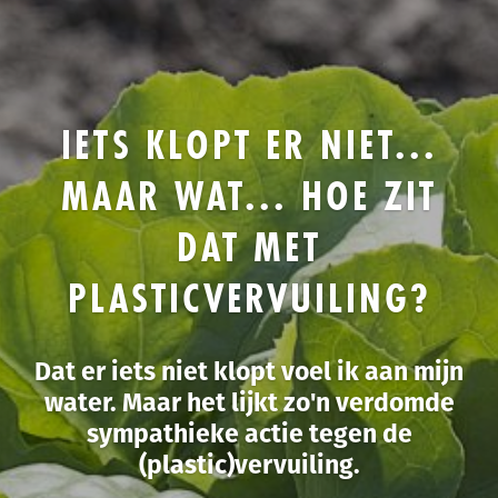
IETS KLOPT ER NIET...
MAAR WAT... HOE ZIT
DAT MET
PLASTICVERVUILING?
Dat er iets niet klopt voel ik aan mijn
water. Maar het lijkt zo'n verdomde
sympathieke actie tegen de
(plastic)vervuiling.