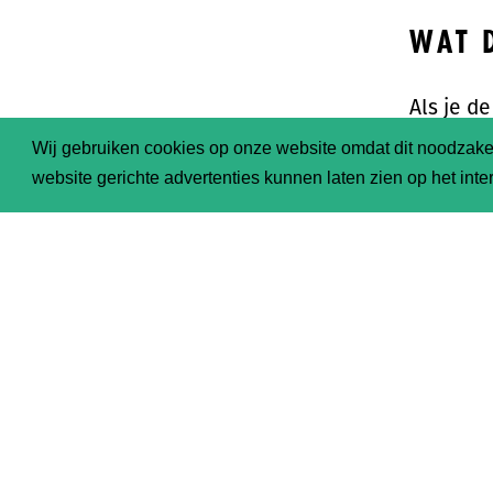
WAT 
Als je d
beter ov
Wij gebruiken cookies op onze website omdat dit noodzakel
kraanwat
website gerichte advertenties kunnen laten zien op het inter
(bijvoor
Als je d
het vers
voorkome
NOG 
Dan hoef