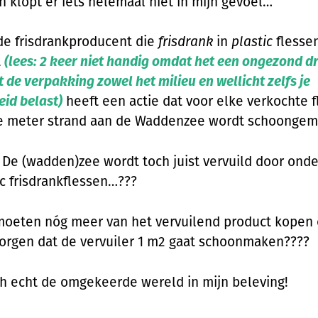
h klopt er iets helemaal niet in mijn gevoel…
(de frisdrankproducent die
frisdrank
in
plastic
flesse
t
(lees: 2 keer niet handig omdat het een ongezond dr
 de verpakking zowel het milieu en wellicht zelfs je
id belast)
heeft een actie dat voor elke verkochte f
e meter strand aan de Waddenzee wordt schoongem
De (wadden)zee wordt toch juist vervuild door ond
ic frisdrankflessen…???
oeten nóg meer van het vervuilend product kopen
zorgen dat de vervuiler 1 m2 gaat schoonmaken????
och echt de omgekeerde wereld in mijn beleving!