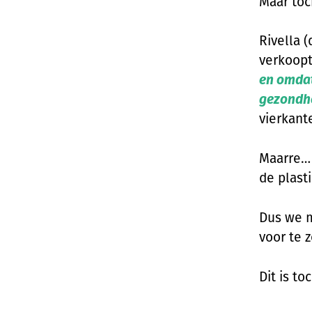
Maar toc
Rivella 
verkoop
en omdat
gezondhe
vierkant
Maarre… 
de plast
Dus we m
voor te 
Dit is t