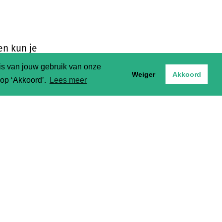
en kun je
aken en
sis van jouw gebruik van onze
Weiger
Akkoord
t op ‘Akkoord’.
Lees meer
aak je
aan om te
et het