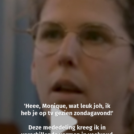
'Heee, Monique, wat leuk joh, ik
heb je op tv gezien zondagavond!'
Deze mededeling kreeg ik in