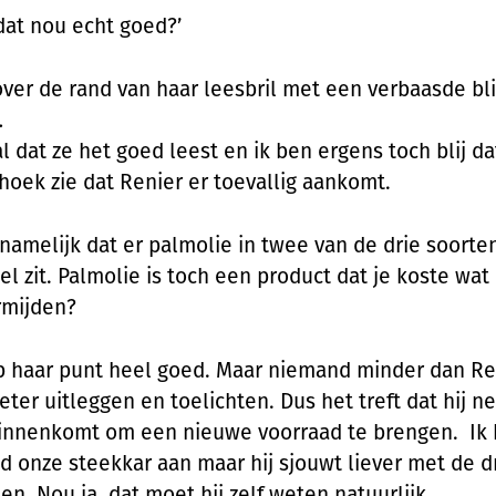
 dat nou echt goed?’
 over de rand van haar leesbril met een verbaasde bl
…
l dat ze het goed leest en ik ben ergens toch blij dat
hoek zie dat Renier er toevallig aankomt.
 namelijk dat er palmolie in twee van de drie soorte
l zit. Palmolie is toch een product dat je koste wat
rmijden?
jp haar punt heel goed. Maar niemand minder dan Rei
eter uitleggen en toelichten. Dus het treft dat hij n
innenkomt om een nieuwe voorraad te brengen. Ik 
jd onze steekkar aan maar hij sjouwt liever met de d
sen. Nou ja, dat moet hij zelf weten natuurlijk.