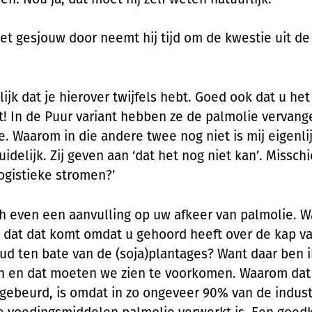
et gesjouw door neemt hij tijd om de kwestie uit d
lijk dat je hierover twijfels hebt. Goed ook dat u he
t! In de Puur variant hebben ze de palmolie vervang
e. Waarom in die andere twee nog niet is mij eigenli
uidelijk. Zij geven aan ‘dat het nog niet kan’. Missch
ogistieke stromen?’
h even een aanvulling op uw afkeer van palmolie. W
dat dat komt omdat u gehoord heeft over de kap v
d ten bate van de (soja)plantages? Want daar ben i
n en dat moeten we zien te voorkomen. Waarom dat
gebeurd, is omdat in zo ongeveer 90% van de indust