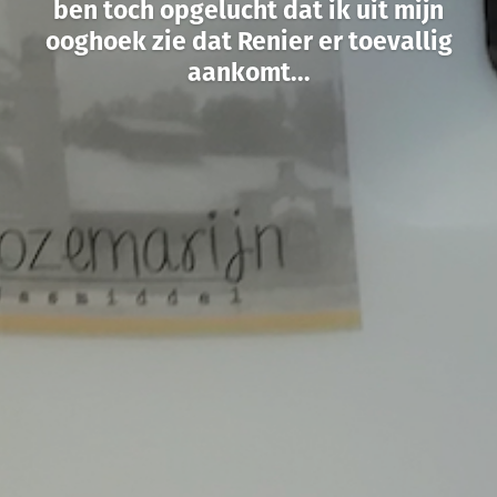
ben toch opgelucht dat ik uit mijn
ooghoek zie dat Renier er toevallig
aankomt...