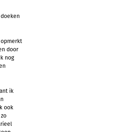
e doeken
t opmerkt
en door
jk nog
ien
ant ik
an
k ook
 zo
rieel