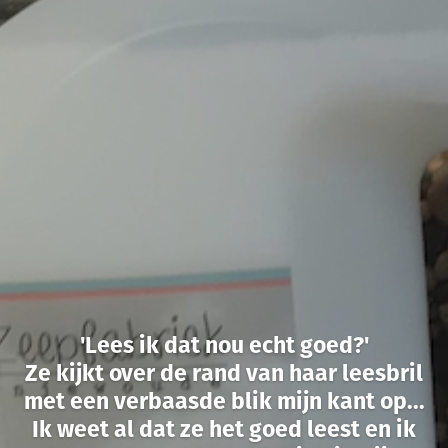
'Lees ik dat nou echt goed?'
Ze kijkt over de rand van haar leesbril
met een verbaasde blik mijn kant op...
Ik weet al dat ze het goed leest en ik