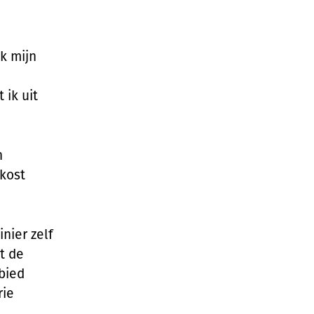
ik mijn
 ik uit
n
 kost
nier zelf
et de
bied
rie