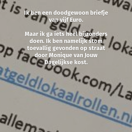
Ik ben een doodgewoon briefje
van vijf Euro.
Maar ik ga iets heel bijzonders
doen. Ik ben namelijk stom
toevallig gevonden op straat
door Monique van Jouw
Dagelijkse kost.