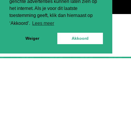
gerichte advertenties kunnen laten zien op
het internet. Als je voor dit laatste
toestemming geeft, klik dan hiernaast op
‘Akkoord’.
Lees meer
Weiger
Akkoord
monique@jouwdagelijksekost.nl
hier