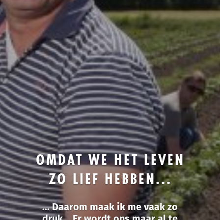
OMDAT WE HET LEVEN
ZO LIEF HEBBEN...
... Daarom maak ik me vaak zo
druk... Er wordt ons maar al te