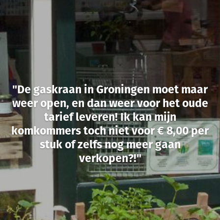
"De gaskraan in Groningen moet maar
weer open, en dan weer voor het oude
tarief leveren! Ik kan mijn
komkommers toch niet voor € 8,00 per
stuk of zelfs nog meer gaan
verkopen?!"