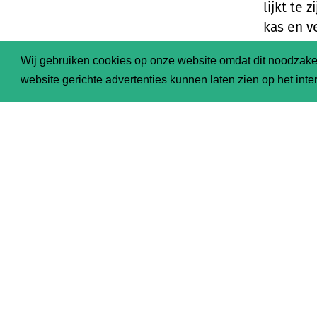
lijkt te
kas en v
al te be
Wij gebruiken cookies op onze website omdat dit noodzakel
exporter
website gerichte advertenties kunnen laten zien op het inter
ook weer
gigantis
met alle
Ik reali
materie 
dingen a
komkomm
Het publ
over de 
“maar we