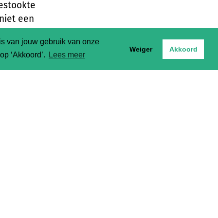
gestookte
niet een
n te
sis van jouw gebruik van onze
lgens
Weiger
Akkoord
t op ‘Akkoord’.
Lees meer
erkelijk
vullen
de
dit soort
een
ardiging
eer van
rdig