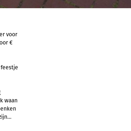
er voor
oor €
 feestje
g
ik waan
adenken
zijn…