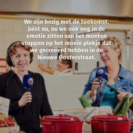
We zijn bezig met de toekomst.
Juist nu, nu we ook nog in de
emotie zitten van het moeten
stoppen op het mooie plekje dat
we gecreëerd hebben in de
Nieuwe Oosterstraat.