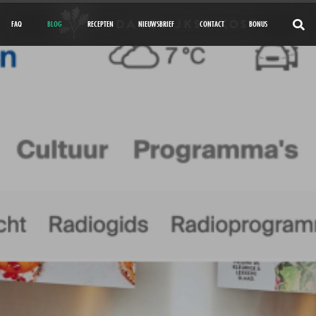
FAQ
BLOG
RECEPTEN
NIEUWSBRIEF
CONTACT
BONUS