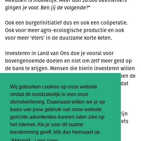
Meedoen is makkelijk. Meer dan 28.000 deelnemers
gingen je voor. Ben jij de volgende?”
Ook een burgerinitiatief dus en ook een coöperatie.
Ook voor meer agro-ecologische productie en ook
voor meer ‘eters’ in de duurzame korte keten.
Investeren in Land van Ons doe je vooral voor
bovengenoemde doelen en niet om zelf meer geld op
de bank te krijgen. Mensen die hierin investeren willen
vooral zorgen dat het geld dat zij niet nodig hebben de
verandering die ze graag willen ondersteunt. Als dat
Wij gebruiken cookies op onze website
later weer extra geld oplevert, is dat mooi
omdat dit noodzakelijk is voor onze
meegenomen, maar niet een doel op zich.
dienstverlening. Daarnaast willen we je op
basis van jouw gebruik van onze website
Heel gaaf om te zien dat er al zoveel mensen lid zijn
gerichte advertenties kunnen laten zien op
van Land van Ons zonder dat ze daar heel direct iets
het internet. Als je voor dit laatste
voor terugkrijgen.
toestemming geeft, klik dan hiernaast op
‘Akkoord’.
Lees meer