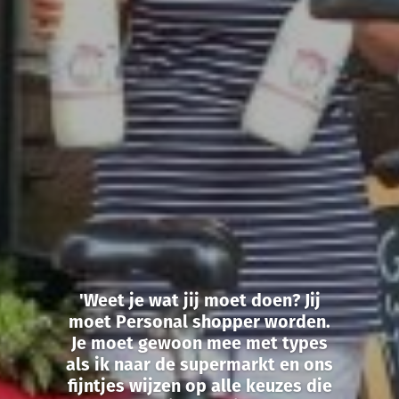
'Weet je wat jij moet doen? Jij
moet Personal shopper worden.
Je moet gewoon mee met types
als ik naar de supermarkt en ons
fijntjes wijzen op alle keuzes die