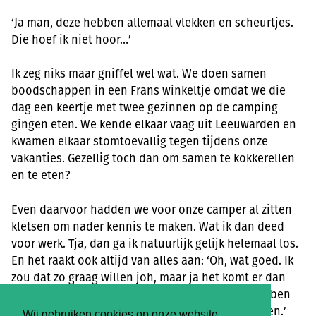
‘Ja man, deze hebben allemaal vlekken en scheurtjes.
Die hoef ik niet hoor…’
Ik zeg niks maar gniffel wel wat. We doen samen
boodschappen in een Frans winkeltje omdat we die
dag een keertje met twee gezinnen op de camping
gingen eten. We kende elkaar vaag uit Leeuwarden en
kwamen elkaar stomtoevallig tegen tijdens onze
vakanties. Gezellig toch dan om samen te kokkerellen
en te eten?
Even daarvoor hadden we voor onze camper al zitten
kletsen om nader kennis te maken. Wat ik dan deed
voor werk. Tja, dan ga ik natuurlijk gelijk helemaal los.
En het raakt ook altijd van alles aan: ‘Oh, wat goed. Ik
zou dat zo graag willen joh, maar ja het komt er dan
steeds niet van. Maar zeker nu we een kleine hebben
wil ik het eigenlijk wel iets anders gaan aanpakken.’
Wij gebruiken cookies op onze website