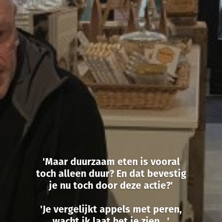
'Maar duurzaam eten is vooral
toch alleen duur? En dat bevestig
je nu toch door deze actie?'
'Je vergelijkt appels met peren,
wacht ik laat het je zien...'