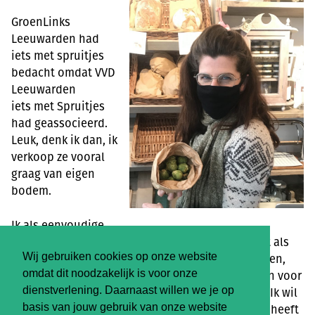
GroenLinks
Leeuwarden had
iets met spruitjes
bedacht omdat VVD
Leeuwarden
iets met Spruitjes
had geassocieerd.
Leuk, denk ik dan, ik
verkoop ze vooral
graag van eigen
bodem.
Ik als eenvoudige
winkelier moet er vooral erg om lachen en geniet als
Wij gebruiken cookies op onze website
Femke, met haar onwijs energieke manier van doen,
omdat dit noodzakelijk is voor onze
mij spontaan opbelt met een plan. Ik ben gelijk in voor
dienstverlening. Daarnaast willen we je op
haar plan. Eigenlijk al voordat ik weet wat ze wil. Ik wil
basis van jouw gebruik van onze website
pipi-langkous-enerige altijd steunen! Want dáár heeft