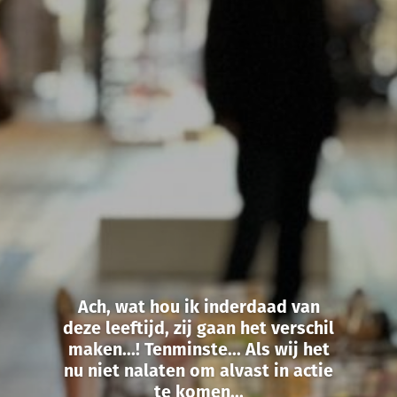
Ach, wat hou ik inderdaad van
deze leeftijd, zij gaan het verschil
maken...! Tenminste... Als wij het
nu niet nalaten om alvast in actie
te komen...