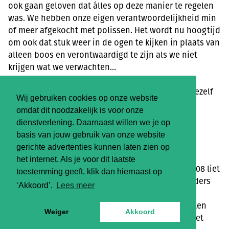
ook gaan geloven dat álles op deze manier te regelen
was. We hebben onze eigen verantwoordelijkheid min
of meer afgekocht met polissen. Het wordt nu hoogtijd
om ook dat stuk weer in de ogen te kijken in plaats van
alleen boos en verontwaardigd te zijn als we niet
krijgen wat we verwachten…
Dat is omdenken op hoog niveau want het gaat jezelf
Wij gebruiken cookies op onze website
werkelijk aan.
omdat dit noodzakelijk is voor onze
dienstverlening. Daarnaast willen we je op
basis van jouw gebruik van onze website
IETS ANDERS
gerichte advertenties kunnen laten zien op
het internet. Als je voor dit laatste
De crisis waar we mee te maken hadden vanaf 2008 liet
toestemming geeft, klik dan hiernaast op
al zien dat er nu iets anders nodig is. Dat iets anders
‘Akkoord’.
Lees meer
kan nooit alleen van de banken en verzekeraars
komen. Dat zullen wij zelf als consumenten moeten
Weiger
Akkoord
doen. En dat kun je zelf ook! Je hebt die macht! Het