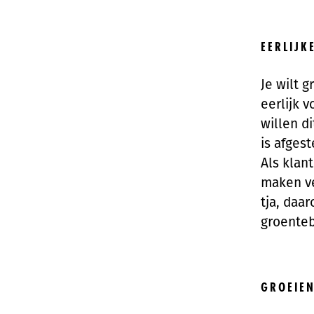
EERLIJ
Je wilt 
eerlijk v
willen d
is afgest
Als klan
maken ve
tja, daar
groenteb
GROEIEN