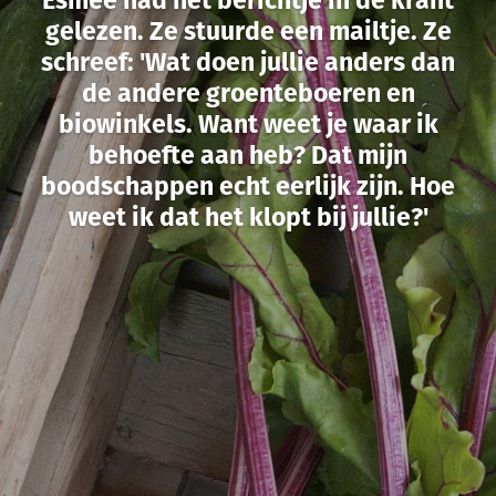
gelezen. Ze stuurde een mailtje. Ze
schreef: 'Wat doen jullie anders dan
de andere groenteboeren en
biowinkels. Want weet je waar ik
behoefte aan heb? Dat mijn
boodschappen echt eerlijk zijn. Hoe
weet ik dat het klopt bij jullie?'