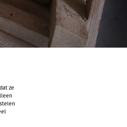
dat ze
alleen
rstelen
eel