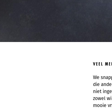
VEEL ME
We snapp
die ande
niet ing
zowel wi
mooie vr