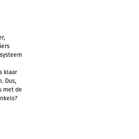
r,
iers
e systeem
s klaar
. Dus,
is met de
inkels?