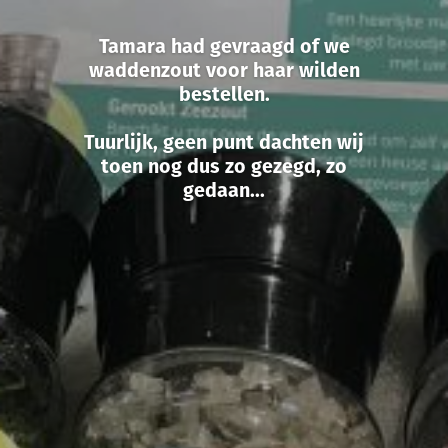
Tamara had gevraagd of we
waddenzout voor haar wilden
bestellen.
Tuurlijk, geen punt dachten wij
toen nog dus zo gezegd, zo
gedaan...