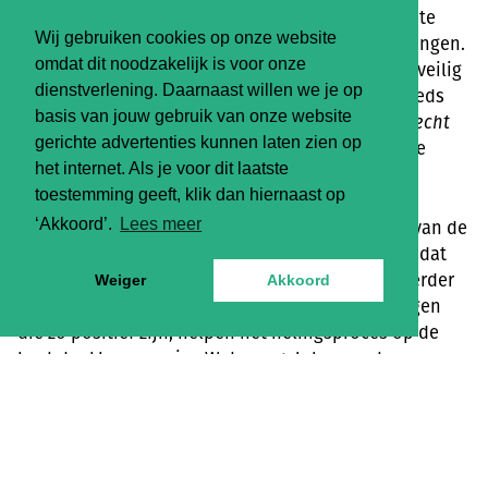
vorm, en we genieten ervan om dingen samen af te
Wij gebruiken cookies op onze website
stemmen en te ondernemen. Gewoon, simpele dingen.
omdat dit noodzakelijk is voor onze
Ik raak nog regelmatig ontroerd door hoe fijn en veilig
dienstverlening. Daarnaast willen we je op
het nu allemaal is. Nu achteraf, begrijp ik het steeds
basis van jouw gebruik van onze website
beter. Of nee, ik VOEL het steeds dieper: het was
echt
gerichte advertenties kunnen laten zien op
emotioneel onveilig en dus ongezond, de situatie
het internet. Als je voor dit laatste
waarin ik zat.
toestemming geeft, klik dan hiernaast op
‘Akkoord’.
Lees meer
In deze nieuwe omstandigheden gaat het helen van de
krassen dubbel zo snel. En ik maar denken dat ik dat
weer helemaal gaaf moest zijn voordat ik weer verder
Weiger
Akkoord
kon. Niets bleek minder waar. De nieuwe ervaringen
die zo positief zijn, helpen het helingsproces op de
best denkbare manier. Wat een geluk, en wat een
dankbaarheid voel ik daarvoor dat ik de rollercoaster
die het leven is weer deel met iemand. En dan dus
vooral dat het zo helpend is om weer helemaal in mijn
kracht te komen.