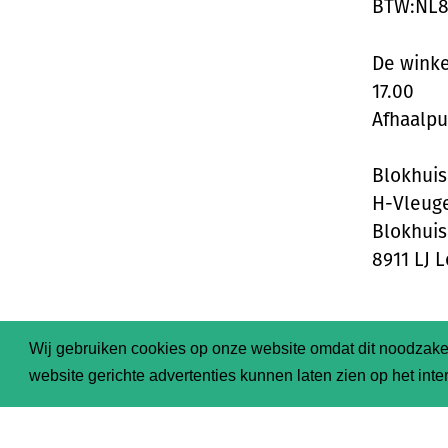
BTW:NL86
De winke
17.00
Afhaalpu
Blokhuis
H-Vleuge
Blokhuis
8911 LJ 
Wij gebruiken cookies op onze website omdat dit noodzakel
NEEM CONTACT MET ONS OP
website gerichte advertenties kunnen laten zien op het inter