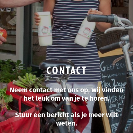
CONTACT
Neem contact met ons op, wij vinden
het leuk om van je te horen.
Stuur een bericht als je meer wilt
weten.