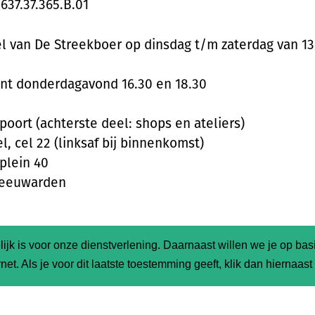
37.37.365.B.01
l van De Streekboer op dinsdag t/m zaterdag van 13
nt donderdagavond 16.30 en 18.30
poort (achterste deel: shops en ateliers)
l, cel 22 (linksaf bij binnenkomst)
plein 40
Leeuwarden
ijk is voor onze dienstverlening. Daarnaast willen we je op ba
net. Als je voor dit laatste toestemming geeft, klik dan hiernaas