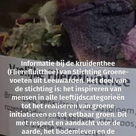
Informatie bij de kruidenthee
(Flierefluitthee) van Stichting Groene-
voeten uit Leeuwarden. Het doel van
de stichting is: het inspireren van
mensen in alle leeftijdscategorieën
tot het realiseren van groene
initiatieven en tot eetbaar groen. Dit
met respect en aandacht voor de
aarde, het bodemleven en de