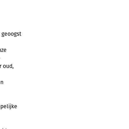
n geoogst
nze
e
r oud,
en
pelijke