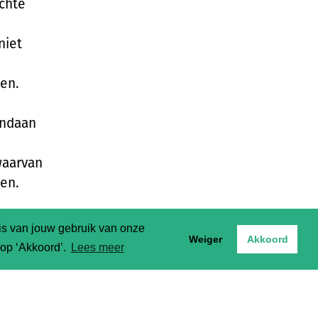
ochte
niet
pen.
andaan
n
waarvan
ben.
sis van jouw gebruik van onze
Weiger
Akkoord
t op ‘Akkoord’.
Lees meer
uin. Het
compost.
dat de