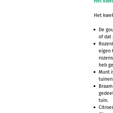
Het kwe
Het kwek
De gou
of dat 
Rozenb
eigen 
rozens
heb ge
Munt i
tuinen
Braam 
gedeel
tuin.
Citroe