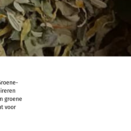
 Groene-
pireren
an groene
ht voor