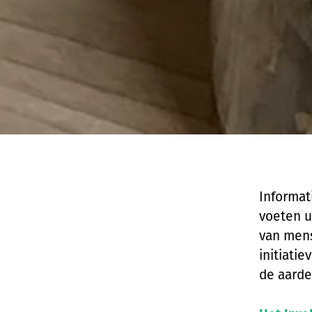
Informat
voeten u
van mens
initiati
de aarde