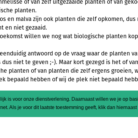
nmelisse of van zelf uitgezaaide planten of van gek
ische planten.
os en malva zijn ook planten die zelf opkomen, dus 
t en niet gezaaid.
toekomst willen we nog wat biologische planten ko
eenduidig antwoord op de vraag waar de planten v
 dus niet te geven ;-). Maar kort gezegd is het of va
che planten of van planten die zelf ergens groeien, 
lek bepaald hebben of wij de plek niet bepaald heb
wasbescherming
ijk is voor onze dienstverlening. Daarnaast willen we je op ba
net. Als je voor dit laatste toestemming geeft, klik dan hiernaas
uiken natuurlijk geen gifstoffen of kunstmest in de t
t er eventueel toegevoegd wordt, is zelfgemaakte 
mige thee planten maken we plantbedden vrij, om