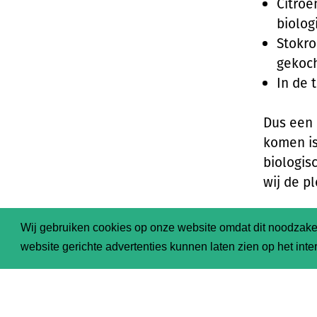
Citroe
biolog
Stokro
gekoch
In de 
Dus een 
komen is
biologis
wij de p
Geen ge
Wij gebruiken cookies op onze website omdat dit noodzakel
website gerichte advertenties kunnen laten zien op het inter
Wij gebr
enige wa
Voor som