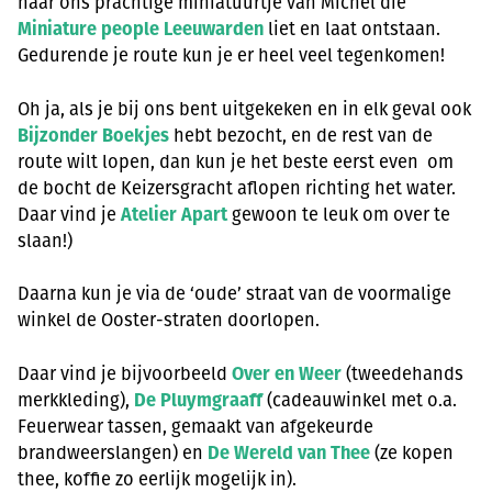
naar ons prachtige miniatuurtje van Michel die
Miniature people Leeuwarden
liet en laat ontstaan.
Gedurende je route kun je er heel veel tegenkomen!
Oh ja, als je bij ons bent uitgekeken en in elk geval ook
Bijzonder Boekjes
hebt bezocht, en de rest van de
route wilt lopen, dan kun je het beste eerst even om
de bocht de Keizersgracht aflopen richting het water.
Daar vind je
Atelier Apart
gewoon te leuk om over te
slaan!)
Daarna kun je via de ‘oude’ straat van de voormalige
winkel de Ooster-straten doorlopen.
Daar vind je bijvoorbeeld
Over en Weer
(tweedehands
merkkleding),
De Pluymgraaff
(cadeauwinkel met o.a.
Feuerwear tassen, gemaakt van afgekeurde
brandweerslangen) en
De Wereld van Thee
(ze kopen
thee, koffie zo eerlijk mogelijk in).