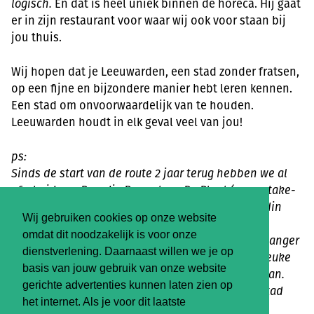
logisch.
En dat is heel uniek binnen de horeca. Hij gaat
er in zijn restaurant voor waar wij ook voor staan bij
jou thuis.
Wij hopen dat je Leeuwarden, een stad zonder fratsen,
op een fijne en bijzondere manier hebt leren kennen.
Een stad om onvoorwaardelijk van te houden.
Leeuwarden houdt in elk geval veel van jou!
ps:
Sinds de start van de route 2 jaar terug hebben we al
afscheid van Broodje Bewust, en Dr. Plant (vegan take-
a-way) moeten nemen en is Bio bij Jansen een Odin
Wij gebruiken cookies op onze website
geworden. Hardwerk Fogeltje is ook gestopt deze
omdat dit noodzakelijk is voor onze
zomer… We hopen toch dat de route alleen maar langer
dienstverlening. Daarnaast willen we je op
in plaats van korter mag worden. Dus als jij nog leuke
basis van jouw gebruik van onze website
plekjes weet die passen bij deze route?
Tip
ons dan.
gerichte advertenties kunnen laten zien op
Want iedereen moet weten welke pareltje onze stad
het internet. Als je voor dit laatste
heeft zodat ze kunnen blijven bestaan!!!!!