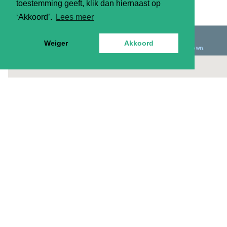
toestemming geeft, klik dan hiernaast op
‘Akkoord’.
Lees meer
Weiger
Akkoord