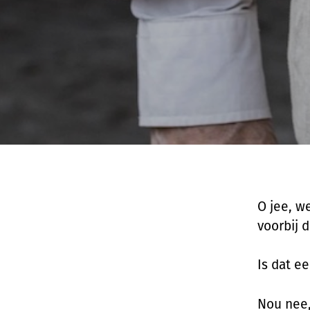
O jee, w
voorbij 
Is dat e
Nou nee,