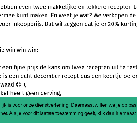
hebben even twee makkelijke en lekkere recepten 
iermee kunt maken. En weet je wat? We verkopen de
oor inkoopprijs. Dat wil zeggen dat je er 20% korti
e win win win:
or een fijne prijs de kans om twee recepten uit te tes
e is een echt december recept dus een keertje oef
waad 😉 ),
kel heeft geen derving,
wordt geen voedsel verspilt!
ijk is voor onze dienstverlening. Daarnaast willen we je op ba
net. Als je voor dit laatste toestemming geeft, klik dan hiernaas
e (is een inkoppertje) is roggebrood:
 de boodschappen bij Jouw Dagelijkse Kost die je nodi