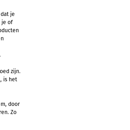
dat je
 je of
roducten
en
.
oed zijn.
 is het
em, door
ren. Zo