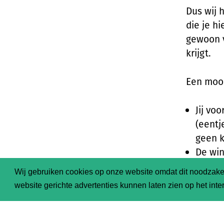
Dus wij 
die je h
gewoon v
krijgt.
Een mooi
Jij vo
(eentj
geen k
De win
en er 
Wij gebruiken cookies op onze website omdat dit noodzakel
website gerichte advertenties kunnen laten zien op het inter
De eerst
Dit zijn