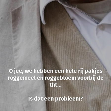
O jee, we hebben een hele rij pakjes
roggemeel en roggebloem voorbij de
tht...
Is dat een probleem?