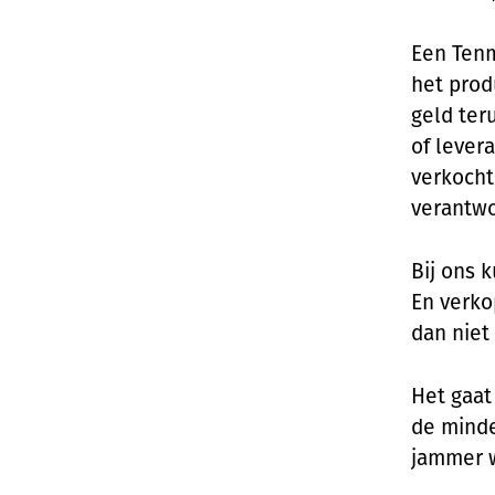
Een Tenm
het prod
geld ter
of lever
verkocht
verantwoo
Bij ons 
En verko
dan niet
Het gaat
de minde
jammer w