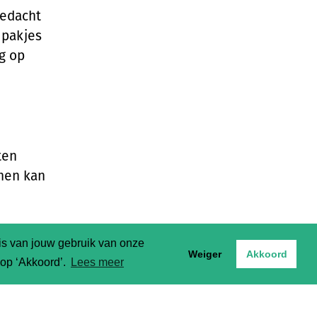
bedacht
 pakjes
ng op
ten
enen kan
sis van jouw gebruik van onze
Weiger
Akkoord
t op ‘Akkoord’.
Lees meer
g hebt: