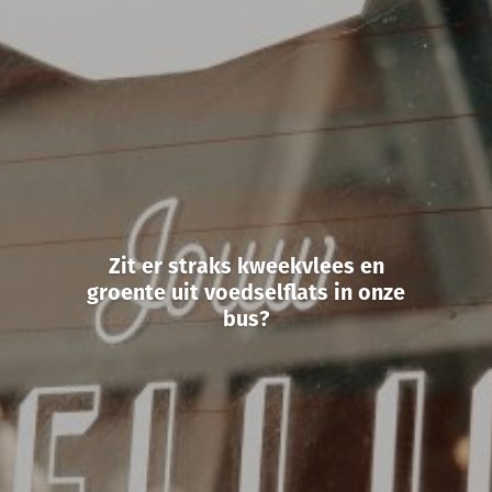
Zit er straks kweekvlees en
groente uit voedselflats in onze
bus?