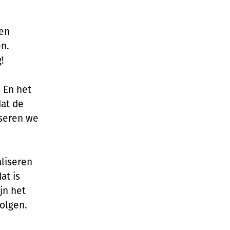
een
n.
!
. En het
dat de
iseren we
aliseren
at is
jn het
olgen.