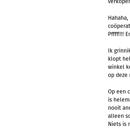
verkope
Hahaha, 
coöperat
Pffff!!!
Ik grinni
klopt he
winkel k
op deze 
Op een c
is helema
nooit an
alleen s
Niets is