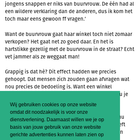
jongens snappen er niks van buurvrouw. De één had al
een wildere verklaring dan de anderen, dus ik kom het
toch maar eens gewoon ff vragen.’
Want de buurvrouw gaat haar winkel toch niet zomaar
verkopen? Het gaat net zo goed daar. En het is
hartstikke gezellig met de buurvrouw in de straat? Echt
vet jammer als ze weggaat man!
Grappig is dat hè? Dit effect hadden we precies
gehoopt. Dat mensen zich zouden gaan afvragen wat
nou precies de bedoeling is. Want een winkel
verkopen waarmee het zo goed gaat? Waarom zou je
dat nou doen?
Wij gebruiken cookies op onze website
omdat dit noodzakelijk is voor onze
De winkel draait zo goed inderdaad dat we hem nu
dienstverlening. Daarnaast willen we je op
kunnen
verkopen aan onze vaste klanten
. Dat geeft
basis van jouw gebruik van onze website
een hele rij aan voordelen voor klant, winkelier en
gerichte advertenties kunnen laten zien op
leverancier!