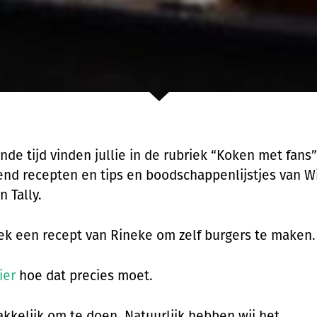
de tijd vinden jullie in de rubriek “Koken met fans”
end recepten en tips en boodschappenlijstjes van W
 Tally.
k een recept van Rineke om zelf burgers te maken.
ier
hoe dat precies moet.
akkelijk om te doen. Natuurlijk hebben wij het