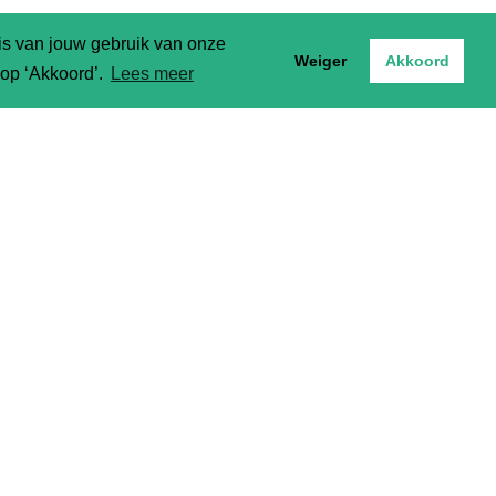
sis van jouw gebruik van onze
Weiger
Akkoord
t op ‘Akkoord’.
Lees meer
 alvast
er)
oncept)
ingsarme
 De