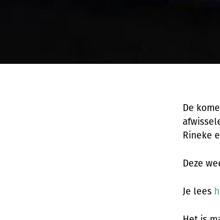
De komen
afwissel
Rineke en
Deze wee
Je lees
h
Het is m