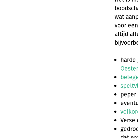
boodscha
wat aanp
voor een
altijd al
bijvoorb
harde 
Oeste
beleg
speltv
peper 
eventu
volko
Verse
gedroo
dat er