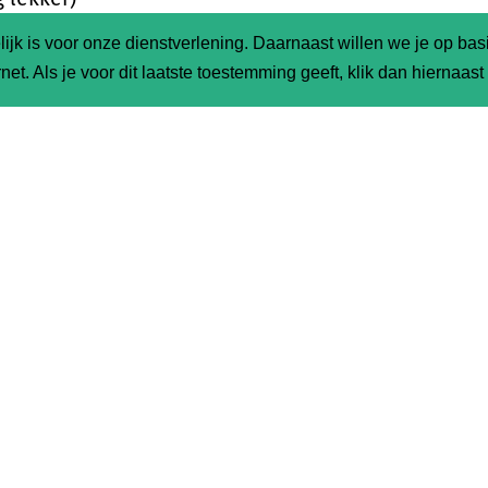
 scheut
olijfolie
ijk is voor onze dienstverlening. Daarnaast willen we je op ba
net. Als je voor dit laatste toestemming geeft, klik dan hiernaas
ER
de beschrijving en meer informatie. We wensen je
kelijk eten!
r het kwartet dat de komende tijd inspiratie aan je
t:
 Riemersma
(kookfanaat en collega via De Streekbo
 Dijkinga
(vriendin van ons duurzame korte keten c
 Bosma
(voormalig winkelier van biologische verpakk
ten uit Surhuisterveen)
ennen Wilma allemaal wel als je ooit hebt besteld bij