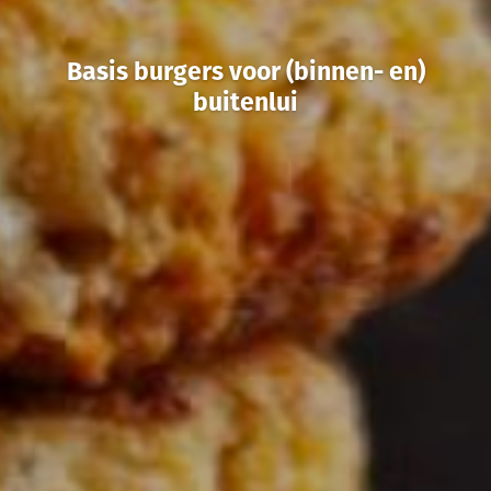
Basis burgers voor (binnen- en)
buitenlui