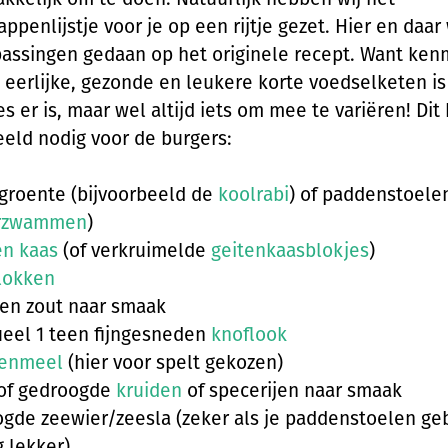
ppenlijstje voor je op een rijtje gezet. Hier en daar
assingen gedaan op het originele recept. Want ke
 eerlijke, gezonde en leukere korte voedselketen is
les er is, maar wel altijd iets om mee te variëren! Dit
eeld nodig voor de burgers:
groente (bijvoorbeeld de
koolrabi
) of paddenstoelen
rzwammen
)
en kaas
(of verkruimelde
geitenkaasblokjes
)
lokken
en zout naar smaak
eel 1 teen fijngesneden
knoflook
renmeel
(hier voor spelt gekozen)
 of gedroogde
kruiden
of specerijen naar smaak
gde zeewier/zeesla (zeker als je paddenstoelen geb
g lekker)