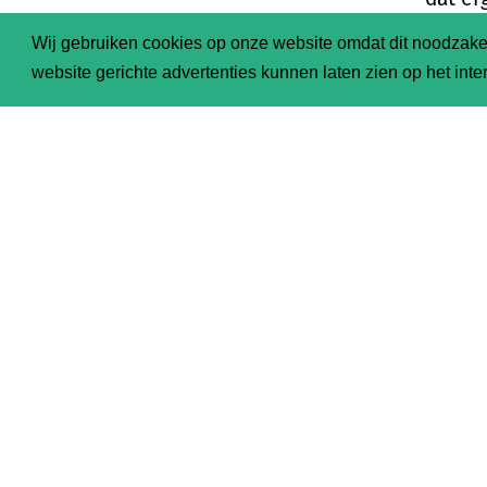
flinke
Wij gebruiken cookies op onze website omdat dit noodzakel
ei
website gerichte advertenties kunnen laten zien op het inter
Lees
HI
heel sma
Meer ove
doorgeef
Wilma
Rineke
Tally
produc
Jullie k