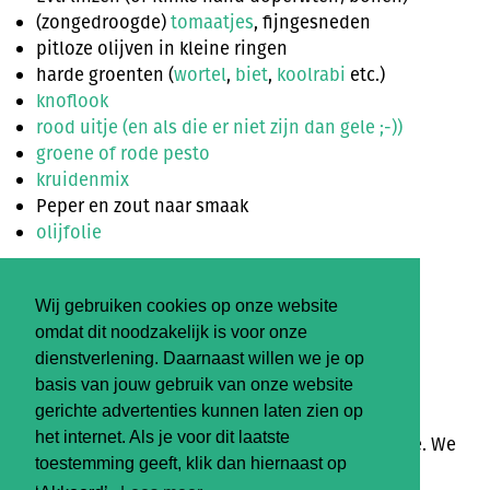
(zongedroogde)
tomaatjes
, fijngesneden
pitloze olijven in kleine ringen
harde groenten (
wortel
,
biet
,
koolrabi
etc.)
knoflook
rood uitje (en als die er niet zijn dan gele ;-))
groene of rode pesto
kruidenmix
Peper en zout naar smaak
olijfolie
Suggesties voor de garnering:
Wij gebruiken cookies op onze website
omdat dit noodzakelijk is voor onze
Pistachenoten, pompoenpitten,
basilicum
,
dienstverlening. Daarnaast willen we je op
cashewnoten
, kiemen,
microgroenten
of wat
basis van jouw gebruik van onze website
Parmezaanse kaas.
gerichte advertenties kunnen laten zien op
het internet. Als je voor dit laatste
Lees
HIER
de hele beschrijving n meer informatie. We
toestemming geeft, klik dan hiernaast op
wensen je alvast heel smakelijk eten!