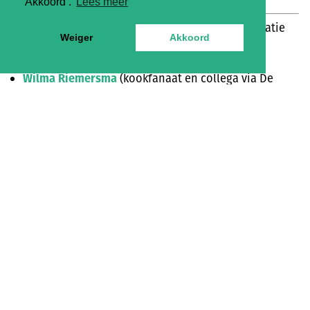
‘Akkoord’.
Lees meer
Meer over het kwartet dat de komende tijd inspiratie
Weiger
Akkoord
aan je doorgeeft:
Wilma Riemersma
(kookfanaat en collega via De
Streekboer)
Rineke Dijkinga
(vriendin van ons duurzame korte
keten concept)
Tally Bosma
(voormalig winkelier van biologische
verpakkingsarme producten uit Surhuisterveen)
Jullie kennen Wilma allemaal wel als je ooit hebt
besteld bij De Streekboer. Zij is degene die al jouw
vragen beantwoordt over je bestelling.
Van Rineke hebben we al veel vaker recepten gedeeld.
Dat is niet zo toevallig, want ze woont in de provincie
Groningen en is bezig met voedselproductie op