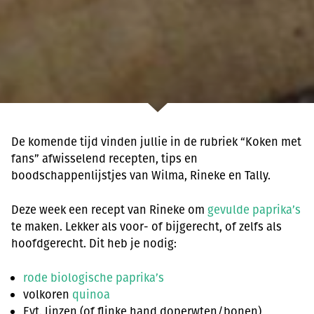
De komende tijd vinden jullie in de rubriek “Koken met
fans” afwisselend recepten, tips en
boodschappenlijstjes van Wilma, Rineke en Tally.
Deze week een recept van Rineke om
gevulde paprika’s
te maken. Lekker als voor- of bijgerecht, of zelfs als
hoofdgerecht. Dit heb je nodig:
rode biologische paprika’s
volkoren
quinoa
Evt. linzen (of flinke hand doperwten/bonen)