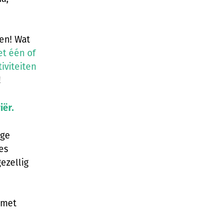
en! Wat
t één of
iviteiten
!
iër
.
oge
es
ezellig
, met