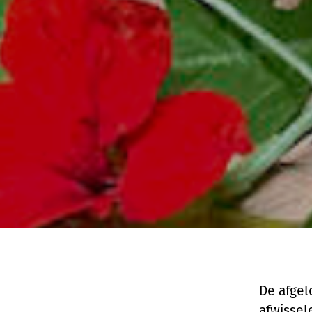
De afgel
afwissel