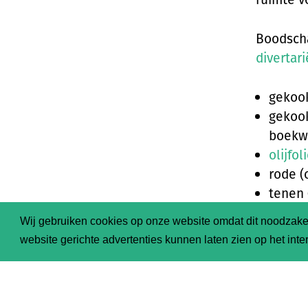
Boodscha
divertari
gekoo
gekoo
boekw
olijfol
rode (
tenen 
(zong
Wij gebruiken cookies op onze website omdat dit noodzakel
sperzi
website gerichte advertenties kunnen laten zien op het inter
rode
p
groen
verse 