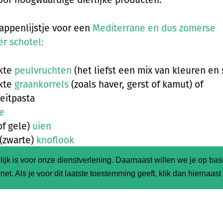
ppenlijstje voor een
Mediterrane en dus zomerse
ër schotel:
kte
peulvruchten
(het liefst een mix van kleuren en
kte
graankorrels
(zoals haver, gerst of kamut) of
eitpasta
ie
of gele)
uien
(zwarte)
knoflook
edroogde)
tomaten
ijk is voor onze dienstverlening. Daarnaast willen we je op ba
ebonen, wortel-,
zoete aardappel
– of pompoenstukj
net. Als je voor dit laatste toestemming geeft, klik dan hiernaas
aprika
,
prei
of koolreepjes
e
pesto
kruiden
zoals basilicum,oregano, rozemarijn en bies