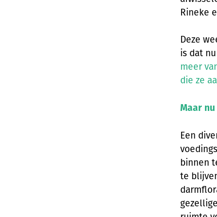
Rineke en
Deze wee
is dat nu
meer van
die ze a
Maar nu 
Een dive
voedings
binnen t
te blijve
darmflor
gezellig
ruimte v