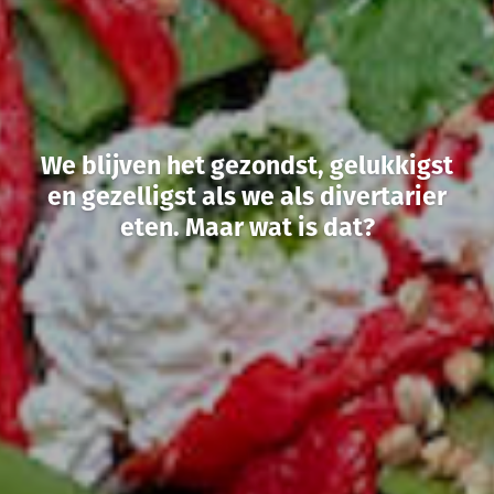
We blijven het gezondst, gelukkigst
en gezelligst als we als divertarier
eten. Maar wat is dat?