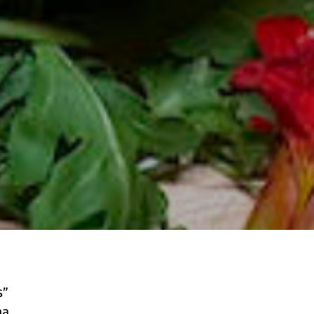
s”
ma,