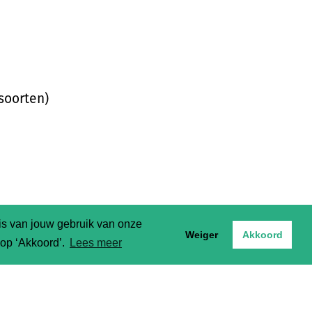
 soorten)
sis van jouw gebruik van onze
es,
Weiger
Akkoord
t op ‘Akkoord’.
Lees meer
look