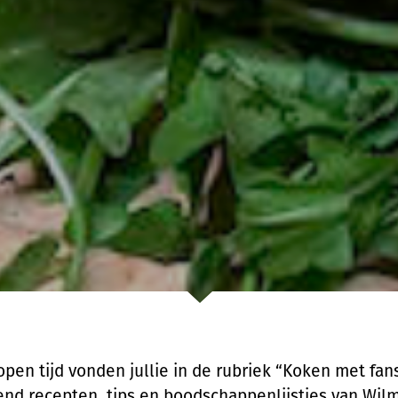
open tijd vonden jullie in de rubriek “Koken met fan
end recepten, tips en boodschappenlijstjes van Wil