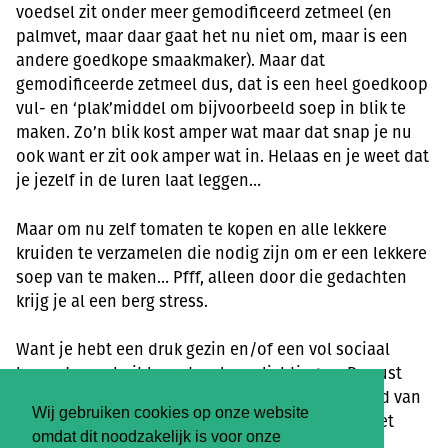
voedsel zit onder meer gemodificeerd zetmeel (en
palmvet, maar daar gaat het nu niet om, maar is een
andere goedkope smaakmaker). Maar dat
gemodificeerde zetmeel dus, dat is een heel goedkoop
vul- en ‘plak’middel om bijvoorbeeld soep in blik te
maken. Zo’n blik kost amper wat maar dat snap je nu
ook want er zit ook amper wat in. Helaas en je weet dat
je jezelf in de luren laat leggen…
Maar om nu zelf tomaten te kopen en alle lekkere
kruiden te verzamelen die nodig zijn om er een lekkere
soep van te maken… Pfff, alleen door die gedachten
krijg je al een berg stress.
Want je hebt een druk gezin en/of een vol sociaal
leven. Je week zit boordevol verplichtingen. Bewust
lokaal boodschappen doen komt er maar bekaaid van
Wij gebruiken cookies op onze website
af. Na een drukke dag kies je voor snel-snel en het
omdat dit noodzakelijk is voor onze
gemak van de supermarkt.