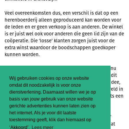
Veel overeenkomsten dus, een verschil is dat op een
herenboerderij alleen geproduceerd kan worden voor
de leden en er geen verkoop is aan anderen. De winkel
is er juist wel ook voor anderen die geen lid zijn van de
coöperatie. Die ‘losse’ klanten zorgen juist voor de
extra winst waardoor de boodschappen goedkoper
kunnen worden.
Helemaal aan het begin van het winkelavontuur, nu
ruim zes jaar geleden, hadden we al bedacht dat dit
Wij gebruiken cookies op onze website
om meer ging dan een winkel. Het gaat over een idee,
omdat dit noodzakelijk is voor onze
een beweging, een onderdeel van iets dat de wereld in
dienstverlening. Daarnaast willen we je op
zijn geheel mooier zou maken. De winkel is slechts een
basis van jouw gebruik van onze website
vorm die helpt om het in gang te zetten.
gerichte advertenties kunnen laten zien op
het internet. Als je voor dit laatste
We wisten dat we moesten starten vanuit onszelf
toestemming geeft, klik dan hiernaast op
omdat haast niemand er nog in geloofde, maar dat
‘Akkoord’.
Lees meer