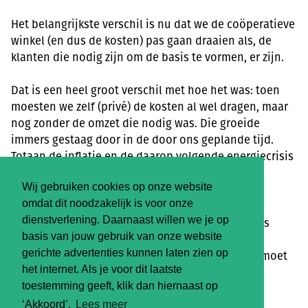
Het belangrijkste verschil is nu dat we de coöperatieve
winkel (en dus de kosten) pas gaan draaien als, de
klanten die nodig zijn om de basis te vormen, er zijn.
Dat is een heel groot verschil met hoe het was: toen
moesten we zelf (privé) de kosten al wel dragen, maar
nog zonder de omzet die nodig was. Die groeide
immers gestaag door in de door ons geplande tijd.
Totaan de inflatie en de daarop volgende energiecrisis
dus…
Wij gebruiken cookies op onze website
omdat dit noodzakelijk is voor onze
Hoe gaat het dan nu?
dienstverlening. Daarnaast willen we je op
We vinden nog steeds dat het belangrijk is en dus
basis van jouw gebruik van onze website
willen we dat de winkel terug moet komen in
gerichte advertenties kunnen laten zien op
Leeuwarden en later ook in Groningen en Assen moet
het internet. Als je voor dit laatste
ontstaan.
toestemming geeft, klik dan hiernaast op
Daarom vliegen we het nu anders aan:
‘Akkoord’.
Lees meer