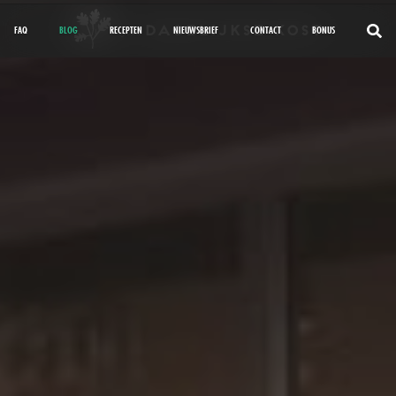
FAQ
BLOG
RECEPTEN
NIEUWSBRIEF
CONTACT
BONUS